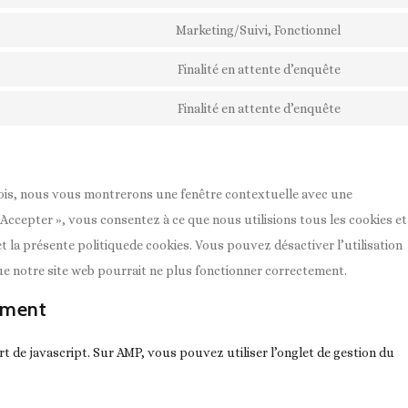
service
maps
to
Marketing/Suivi, Fonctionnel
addthis
Consent
service
to
Finalité en attente d’enquête
sharethis
Consent
service
to
Finalité en attente d’enquête
facebook
Consent
service
to
instagra
service
divers
fois, nous vous montrerons une fenêtre contextuelle avec une
 Accepter », vous consentez à ce que nous utilisions tous les cookies et
t la présente politiquede cookies. Vous pouvez désactiver l’utilisation
que notre site web pourrait ne plus fonctionner correctement.
ement
t de javascript. Sur AMP, vous pouvez utiliser l’onglet de gestion du