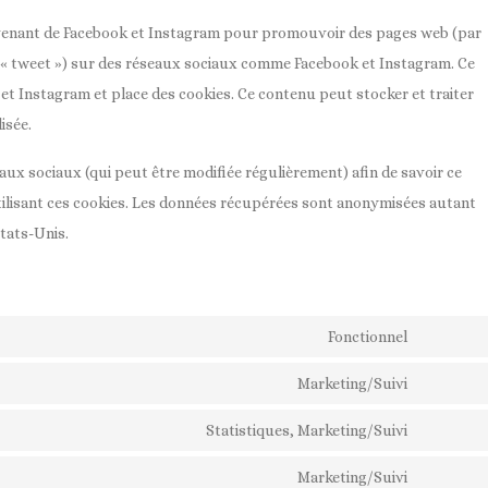
ovenant de Facebook et Instagram pour promouvoir des pages web (par
le, « tweet ») sur des réseaux sociaux comme Facebook et Instagram. Ce
t Instagram et place des cookies. Ce contenu peut stocker et traiter
isée.
seaux sociaux (qui peut être modifiée régulièrement) afin de savoir ce
utilisant ces cookies. Les données récupérées sont anonymisées autant
tats-Unis.
Fonctionnel
Consent
to
Marketing/Suivi
Consent
service
to
Statistiques, Marketing/Suivi
wordpre
Consent
service
to
Marketing/Suivi
google-
Consent