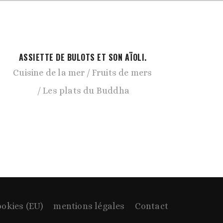
ASSIETTE DE BULOTS ET SON AÏOLI.
Cuisine de la mer
Fruits de mers
Les plats du Buddha
ookies (EU)
mentions légales
Contact