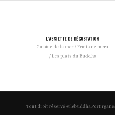
L’ASSIETTE DE DÉGUSTATION
Cuisine de la mer
Fruits de mers
Les plats du Buddha
Tout droit réservé @lebuddhaPortirgane