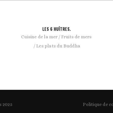
LES 6 HUÎTRES.
Cuisine de la mer
Fruits de mers
Les plats du Buddha
s 2025
Politique de c