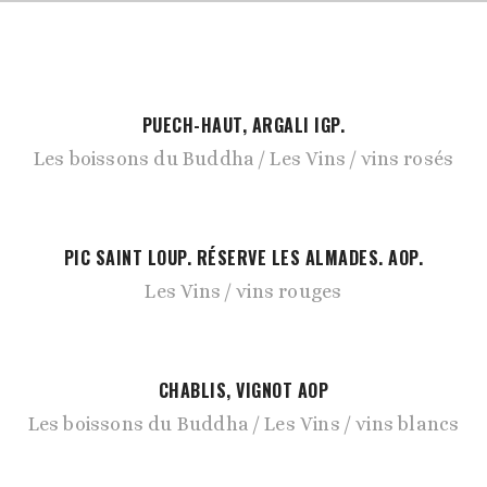
PUECH-HAUT, ARGALI IGP.
Les boissons du Buddha
Les Vins
vins rosés
PIC SAINT LOUP. RÉSERVE LES ALMADES. AOP.
Les Vins
vins rouges
CHABLIS, VIGNOT AOP
Les boissons du Buddha
Les Vins
vins blancs