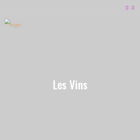
Les Vins