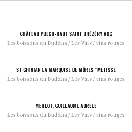
CHÂTEAU PUECH-HAUT SAINT DRÉZÉRY AOC
Les boissons du Buddha
Les Vins
vins rouges
ST CHINIAN LA MARQUISE DE MÛRES “MÉTISSE
Les boissons du Buddha
Les Vins
vins rouges
MERLOT, GUILLAUME AURÈLE
Les boissons du Buddha
Les Vins
vins rouges