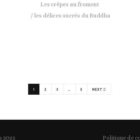
Les crêpes au froment
les délices sucrés du Buddha
1
2
3
…
5
NEXT
s 2025
Politique de c