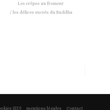
Les crêpes au froment
les délices sucrés du Buddha
ookies (EU)
mentions légales
Contact