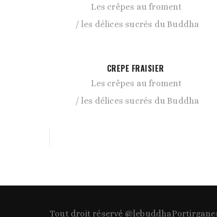
Les crêpes au froment
les délices sucrés du Buddha
CREPE FRAISIER
Les crêpes au froment
les délices sucrés du Buddha
Tout droit réservé @lebuddhaPortirgane